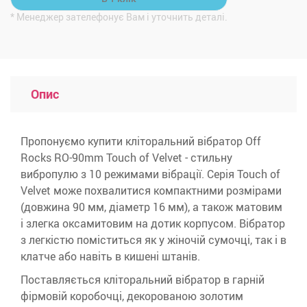
* Менеджер зателефонує Вам і уточнить деталі.
Опис
Пропонуємо купити кліторальний вібратор Off
Rocks RO-90mm Touch of Velvet - стильну
вибропулю з 10 режимами вібрації. Серія Touch of
Velvet може похвалитися компактними розмірами
(довжина 90 мм, діаметр 16 мм), а також матовим
і злегка оксамитовим на дотик корпусом. Вібратор
з легкістю поміститься як у жіночій сумочці, так і в
клатче або навіть в кишені штанів.
Поставляється кліторальний вібратор в гарній
фірмовій коробочці, декорованою золотим