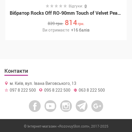
Відгуки:
0
Вібратор Rocks Off RO-90mm Touch of Velvet Peacock Petals
814
839
грн.
грн.
Ви отримаєте
+
16
балів
Контакти
м. Київ, вул. Івана Виговського, 13
097 8 222 500
095 8 222 500
063 8 222 500
© Інтернет-магазин «RozovuySlon.com», 2017-2025