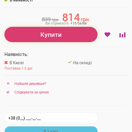
814
839
грн.
грн.
Ви отримаєте
+
16
балів
Купити
Наявність:
В Києві
На складі
Поставка 1-2 дні
Найшли дешевше?
Слідкувати за ціною