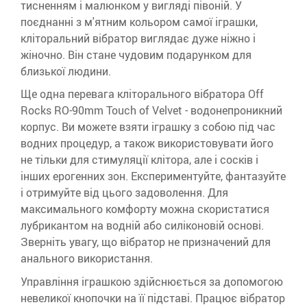
тисненням і малюнком у вигляді півоній. У
поєднанні з м'ятним кольором самої іграшки,
кліторальний вібратор виглядає дуже ніжно і
жіночно. Він стане чудовим подарунком для
близької людини.
Ще одна перевага кліторального вібратора Off
Rocks RO-90mm Touch of Velvet - водонепроникний
корпус. Ви можете взяти іграшку з собою під час
водних процедур, а також використовувати його
не тільки для стимуляції клітора, але і сосків і
інших ерогенних зон. Експериментуйте, фантазуйте
і отримуйте від цього задоволення. Для
максимального комфорту можна скористатися
лубрикантом на водній або силіконовій основі.
Зверніть увагу, що вібратор не призначений для
анального використання.
Управління іграшкою здійснюється за допомогою
невеликої кнопочки на її підставі. Працює вібратор