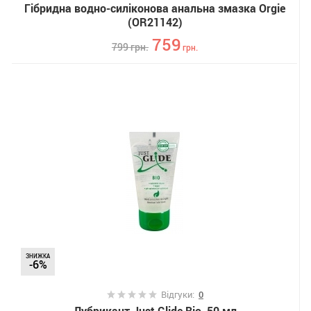
Гібридна водно-силіконова анальна змазка Orgie
(OR21142)
759
799
грн.
грн.
ЗНИЖКА
-6%
Відгуки:
0
Лубрикант Just Glide Bio, 50 мл