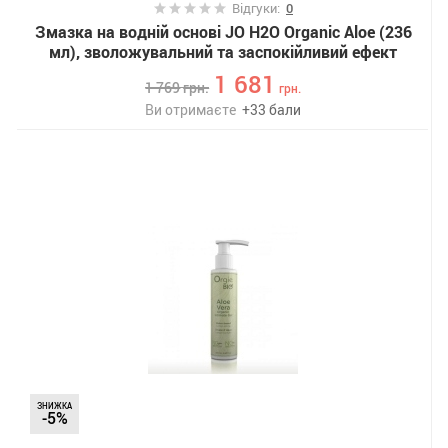
Відгуки:
0
Змазка на водній основі JO H2O Organic Aloe (236
мл), зволожувальний та заспокійливий ефект
1 681
1 769
грн.
грн.
Ви отримаєте
+
33
бали
ЗНИЖКА
-5%