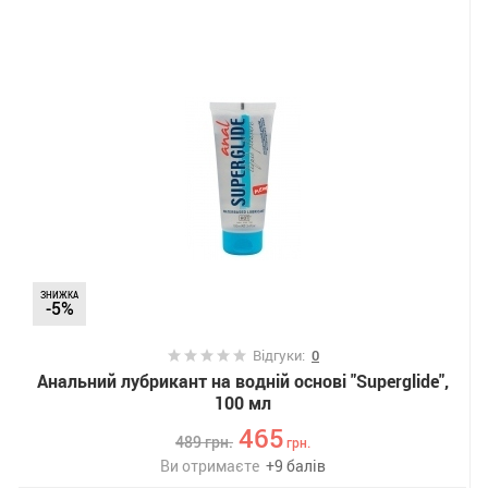
ЗНИЖКА
-5%
Відгуки:
0
Анальний лубрикант на водній основі "Superglide",
100 мл
465
489
грн.
грн.
Ви отримаєте
+
9
балів