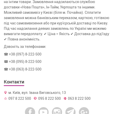
на інтим товари. Замовлення надсилаються службою
доставки «Нова Пошта», Ін-Тайм, Укрпошта та іншими.
Можливий самовивіз у Києві (біля м. Почайна). Сплатити
замовлення можна банківським переказом, карткою, готівкою
під час самовивезення або при кур'єрській доставці по Києву.
Під час надсилання деяких замовлень по Україні ми можемо
вимагати передоплату. ✔ Ціна = Якість ✔ Доставка до під'їзду
✔ Повна анонімність.
Дзвоніть за телефонами:
☎ +38 (097) 8-222-500
☎ +38 (095) 8-222-500
☎ +38 (063) 8-222-500
Контакти
м. Київ, вул. Івана Виговського, 13
097 8 222 500
095 8 222 500
063 8 222 500