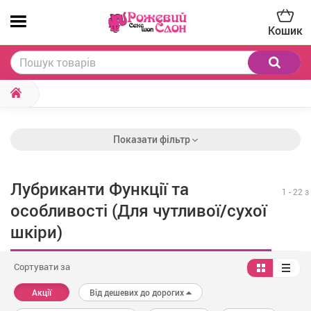
Кошик
Показати фільтр
Лубриканти Функції та
1
-
22
з
особливості (Для чутливої/сухої
шкіри)
Сортувати за
Акції
Від дешевих до дорогих