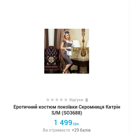
Відгуки:
0
Еротичний костюм покоївки Скромниця Катрін
S/M (SO3688)
1 499
грн.
Ви отримаєте
+
29
балів