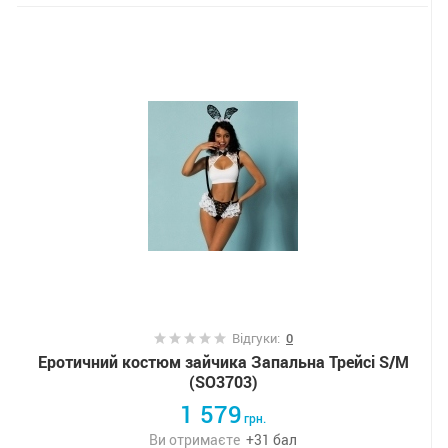
Відгуки:
0
Еротичний костюм зайчика Запальна Трейсі S/M
(SO3703)
1 579
грн.
Ви отримаєте
+
31
бал