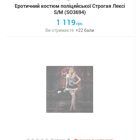
Еротичний костюм поліцейської Строгая Лексі
S/M (SO3694)
1 119
грн.
Ви отримаєте
+
22
бали