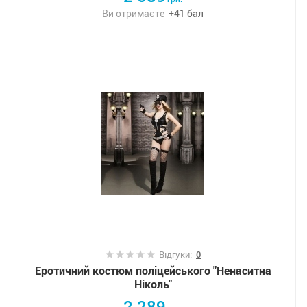
Ви отримаєте
+
41
бал
Відгуки:
0
Еротичний костюм поліцейського "Ненаситна
Ніколь"
2 289