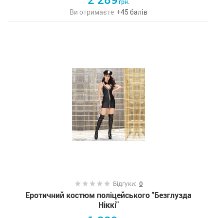
грн.
Ви отримаєте
+
45
балів
Відгуки:
0
Еротичний костюм поліцейського "Безглузда
Ніккі"