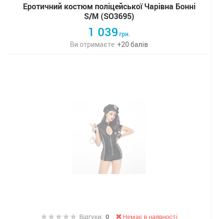
Еротичний костюм поліцейської Чарівна Бонні
S/M (SO3695)
1 039
грн.
Ви отримаєте
+
20
балів
Відгуки:
0
Немає в наявності