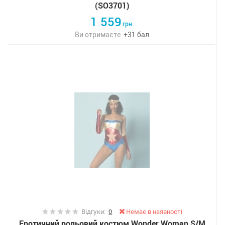
(SO3701)
1 559
грн.
Ви отримаєте
+
31
бал
Відгуки:
0
Немає в наявності
Еротичний рольовий костюм Wonder Woman S/M