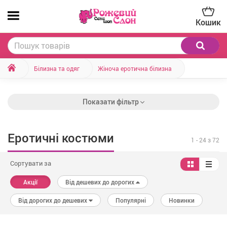
Кошик
Білизна та одяг
Жіноча еротична білизна
Показати фільтр
Еротичні костюми
1
-
24
з 72
Сортувати за
Акції
Від дешевих до дорогих
Від дорогих до дешевих
Популярні
Новинки