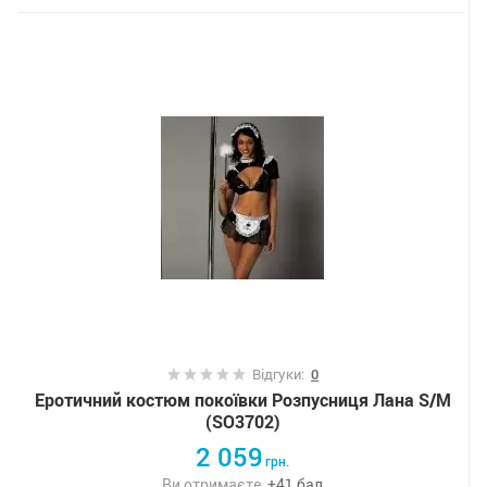
Відгуки:
0
Еротичний костюм покоївки Розпусниця Лана S/M
(SO3702)
2 059
грн.
Ви отримаєте
+
41
бал