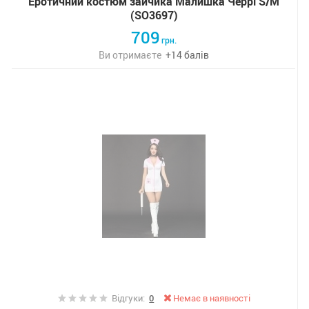
Еротичний костюм зайчика Малишка Черрі S/M
(SO3697)
709
грн.
Ви отримаєте
+
14
балів
Відгуки:
0
Немає в наявності