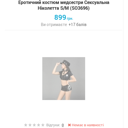
Еротичний костюм медсестри Сексуальна
Ніколетта S/M (SO3696)
899
грн.
Ви отримаєте
+
17
балів
Відгуки:
0
Немає в наявності