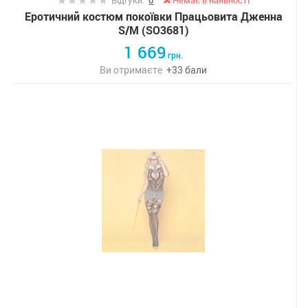
Відгуки:
0
Немає в наявності
Еротичний костюм покоївки Працьовита Дженна
S/M (SO3681)
1 669
грн.
Ви отримаєте
+
33
бали