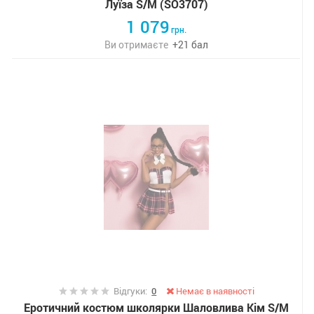
Луїза S/M (SO3707)
1 079
грн.
Ви отримаєте
+
21
бал
Відгуки:
0
Немає в наявності
Еротичний костюм школярки Шаловлива Кім S/M