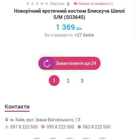
Відгуки:
0
Немає в наявності
Новорічний еротичний костюм Блискуча Шеллі
S/M (SO3645)
1 369
грн.
Ви отримаєте
+
27
балів
Завантажити ще 24
1
2
3
Контакти
м. Київ, вул. Івана Виговського, 13
097 8 222 500
095 8 222 500
063 8 222 500