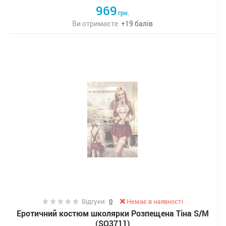
969
грн.
Ви отримаєте
+
19
балів
Відгуки:
0
Немає в наявності
Еротичний костюм школярки Розпещена Тіна S/M
(SO3711)