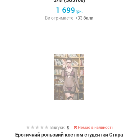
S/M (SO3708)
1 699
грн.
Ви отримаєте
+
33
бали
Відгуки:
0
Немає в наявності
Еротичний рольовий костюм студентки Стара