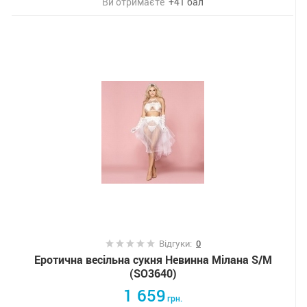
Ви отримаєте
+
41
бал
Відгуки:
0
Еротична весільна сукня Невинна Мілана S/M
(SO3640)
1 659
грн.