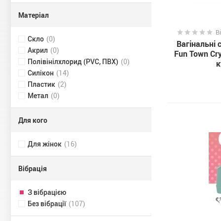
Рожевий
(3)
Чорний
(1)
Матеріал
Білий
(0)
В
Синій
(0)
Скло
(0)
Вагінальні 
Червоний
(0)
Акрил
(0)
Fun Town Cr
Полівінілхлорид (PVC, ПВХ)
(0)
к
Силікон
(14)
Пластик
(2)
Метал
(0)
Для кого
Для жінок
(16)
Вібрація
З вібрацією
Без вібрації
(107)