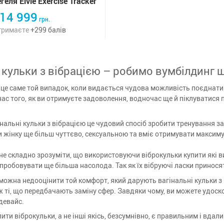
еля Elvie Exercise Tracker
14 999
грн.
тримаєте
+
299
балів
і кульки з вібрацією – робимо вумбілдинг
и це саме той випадок, коли видається чудова можливість поєднати
час того, як ви отримуєте задоволення, водночас ще й піклуватися 
інальні кульки з вібрацією це чудовий спосіб зробити тренування 
и жінку ще більш чуттєво, сексуальною та вміє отримувати максим
, не складно зрозуміти, що використовуючи віброкульки купити які
робовувати ще більша насолода. Так як їх вібруючі ласки принося
е можна недооцінити той комфорт, який дарують вагінальні кульки з
ж ті, що передбачають заміну сфер. Завдяки чому, ви можете удоско
девайс.
ити віброкульки, а не інші якісь, безсумнівно, є правильним і вда