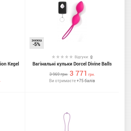
ЗНИЖКА
-5%
Відгуки:
0
ion Kegel
Вагінальні кульки Dorcel Divine Balls
3 771
3 969
грн.
грн.
.
Ви отримаєте
+
75
балів
и