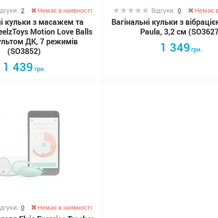
ідгуки:
2
Немає в наявності
Відгуки:
0
Немає в
ні кульки з масажем та
Вагінальні кульки з вібраціє
eelzToys Motion Love Balls
Paula, 3,2 см (SO362
пультом ДК, 7 режимів
1 349
грн.
(SO3852)
1 439
грн.
ідгуки:
0
Немає в наявності