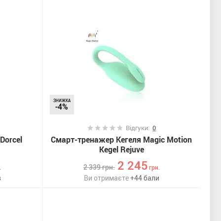
ЗНИЖКА
-4%
Відгуки:
0
Dorcel
Смарт-тренажер Кегеля Magic Motion
Kegel Rejuve
2 245
2 339
грн.
.
грн.
в
Ви отримаєте
+
44
бали