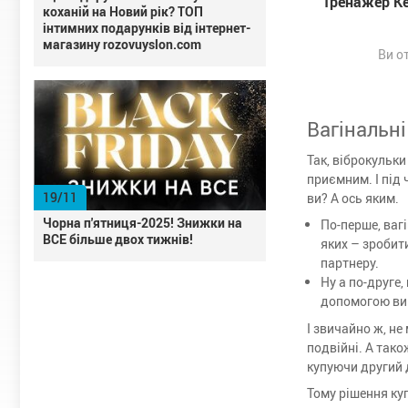
Тренажер Кег
коханій на Новий рік? ТОП
інтимних подарунків від інтернет-
магазину rozovuyslon.com
Ви о
Вагінальн
Так, віброкульк
приємним. І під 
19/11
ви? А ось яким.
Чорна п'ятниця-2025! Знижки на
По-перше, ваг
ВСЕ більше двох тижнів!
яких – зробит
партнеру.
Ну а по-друге
допомогою вип
І звичайно ж, н
подвійні. А тако
купуючи другий 
Тому рішення куп