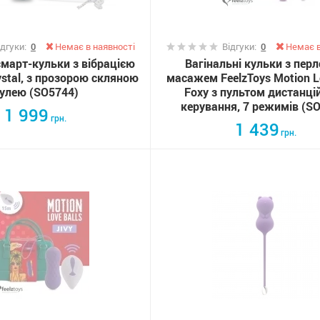
ідгуки:
0
Немає в наявності
Відгуки:
0
Немає в
смарт-кульки з вібрацією
Вагінальні кульки з пер
ystal, з прозорою скляною
масажем FeelzToys Motion Lo
улею (SO5744)
Foxy з пультом дистанці
керування, 7 режимів (S
1 999
грн.
1 439
грн.