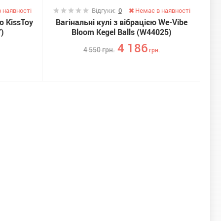
 наявності
Відгуки:
0
Немає в наявності
ю KissToy
Вагінальні кулі з вібрацією We-Vibe
7)
Bloom Kegel Balls (W44025)
4 186
4 550
грн.
грн.