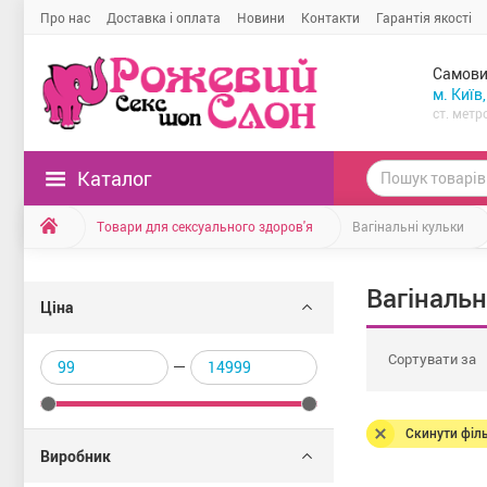
Про нас
Доставка і оплата
Новини
Контакти
Гарантія якості
Самови
м. Київ
ст. метр
Каталог
Товари для сексуального здоров'я
Вагінальні кульки
Вагінальн
Ціна
Сортувати за
Скинути філ
Виробник