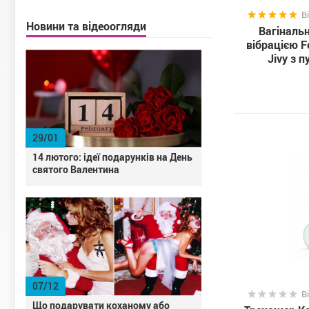
В
Новини та відеоогляди
Вагіналь
вібрацією F
Jivy з 
29/01
14 лютого: ідеї подарунків на День
святого Валентина
07/12
В
Що подарувати коханому або