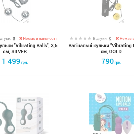
ідгуки:
0
Немає в наявності
Відгуки:
0
Немає в
льки "Vibrating Balls", 3,5
Вагінальні кульки "Vibrating B
см, SILVER
см, GOLD
1 499
790
грн.
грн.