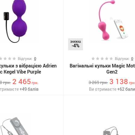
ЗНИЖКА
-4%
Відгуки:
0
Відгуки:
0
кульки з вібрацією Adrien
Вагінальні кульки Magic Mot
c Kegel Vibe Purple
Gen2
2 465
3 138
50
грн.
3 269
грн.
грн.
грн
отримаєте
+
49
балів
Ви отримаєте
+
62
бал