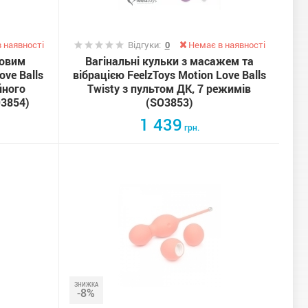
 наявності
Відгуки:
0
Немає в наявності
ловим
Вагінальні кульки з масажем та
ve Balls
вібрацією FeelzToys Motion Love Balls
йного
Twisty з пультом ДК, 7 режимів
O3854)
(SO3853)
1 439
грн.
ЗНИЖКА
-8%