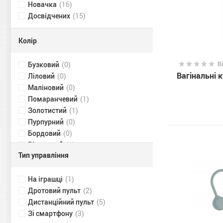
Новачка
(16)
Досвідчених
(15)
Колір
Бузковий
(0)
В
Вагінальні ку
Ліловий
(0)
Маліновий
(0)
Помаранчевий
(1)
Золотистий
(1)
Пурпурний
(0)
Бордовий
(0)
Бірюзовий
(1)
Тип управління
Зелений
(2)
Блакитний
(0)
Сріблястий
На іграшці
(1)
(1)
Жовтий
Дротовий пульт
(0)
(2)
Фіолетовий
Дистанційний пульт
(6)
(5)
Тілесний
Зі смартфону
(0)
(3)