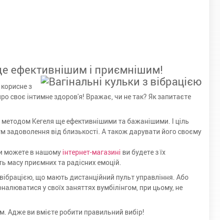
 ще ефективнішим і приємнішим!
 корисне з
про своє інтимне здоров'я! Вражає, чи не так? Як запитаєте
за методом Кегеля ще ефективнішими та бажанішими. І ціль
ум задоволення від близькості. А також дарувати його своєму
 ви можете в нашому
інтернет-магазині
ви будете з їх
ть масу приємних та радісних емоцій.
 вібрацією, що мають дистанційний пульт управління. Або
налюватися у своїх заняттях вумбілінгом, при цьому, не
лим. Адже ви вмієте робити правильний вибір!