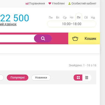
Порівняння
Улюблені
Особистий кабінет
222 500
Пн
Вт
Ср
Чт
Пт
Сб
Нд
10:00–18:00
ий дзвінок
Кошик
Знайдено:
1
-
16
з 16
Популярні
Новинки