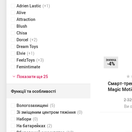
Adrien Lastic
(+1)
Alive
Attraction
Blush
Chisa
Dorcel
(+2)
Dream Toys
Elvie
(+1)
FeelzToys
(+3)
ЗНИЖКА
-4%
Femintimate
Показати ще 25
Смарт-тре
Magic Moti
Функції та особливості
2 3
Вологозахищені
(5)
Ви 
Зі зміщеним центром тяжіння
(0)
Набори
(0)
На батарейках
(2)