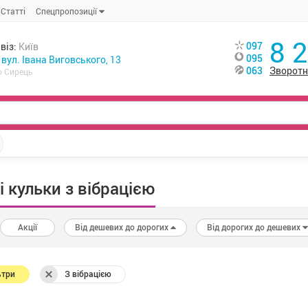
Статті
Спецпропозиції
8 
097
віз:
Київ
095
, вул. Івана Виговського, 13
063
Зворотн
о Сирець
і кульки з вібрацією
Акції
Від дешевих до дорогих
Від дорогих до дешевих
ьтри
З вібрацією