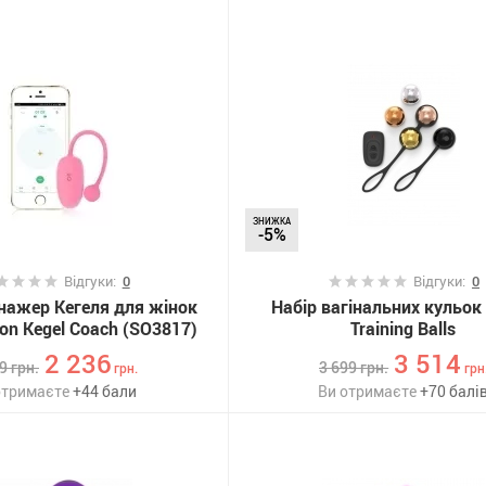
ЗНИЖКА
-5%
Відгуки:
0
Відгуки:
0
нажер Кегеля для жінок
Набір вагінальних кульок 
on Kegel Coach (SO3817)
Training Balls
2 236
3 514
29
грн.
3 699
грн.
грн.
грн
отримаєте
+
44
бали
Ви отримаєте
+
70
балі