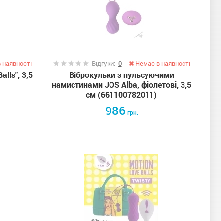
 наявності
Відгуки:
0
Немає в наявності
alls", 3,5
Віброкульки з пульсуючими
намистинами JOS Alba, фіолетові, 3,5
см (661100782011)
986
грн.