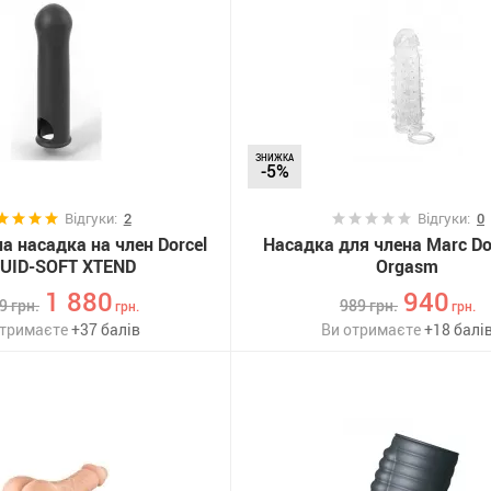
ЗНИЖКА
-5%
Відгуки:
2
Відгуки:
0
 насадка на член Dorcel
Насадка для члена Marc Dor
QUID-SOFT XTEND
Orgasm
1 880
940
79
грн.
989
грн.
грн.
грн.
отримаєте
+
37
балів
Ви отримаєте
+
18
балі