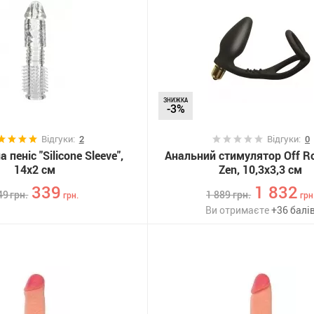
ЗНИЖКА
-3%
Відгуки:
2
Відгуки:
0
 пеніс "Silicone Sleeve",
Анальний стимулятор Off R
14х2 см
Zen, 10,3х3,3 см
339
1 832
49
грн.
1 889
грн.
грн.
грн
Ви отримаєте
+
36
балі