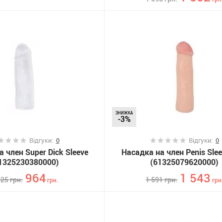
ЗНИЖКА
-3%
Відгуки:
0
Відгуки:
0
 член Super Dick Sleeve
Насадка на член Penis Slee
1325230380000)
(61325079620000)
964
1 543
025
грн.
1 591
грн.
грн.
грн