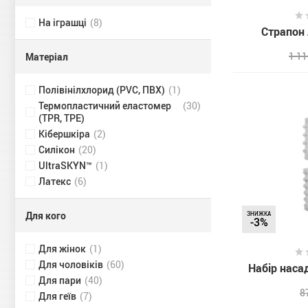
На іграшці
(8)
Страпон 
1 1
Матеріал
Полівінілхлорид (PVC, ПВХ)
(1)
Термопластичний еластомер
(30)
(TPR, TPE)
Кібершкіра
(2)
Силікон
(20)
UltraSKYN™
(1)
Латекс
(6)
Для кого
ЗНИЖКА
-3%
Для жінок
(1)
Для чоловіків
(60)
Набір наса
Для пари
(40)
8
Для геїв
(7)