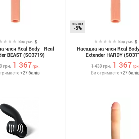
ЗНИЖКА
-5%
Відгуки:
0
Відгуки:
0
а член Real Body - Real
Насадка на член Real Body
der BEAST (SO3719)
Extender HARDY (SO37
1 367
1 367
39
грн.
1 439
грн.
грн.
грн
отримаєте
+
27
балів
Ви отримаєте
+
27
балі