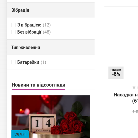
Вібрація
З вібрацією
(12)
Без вібрації
(48)
Тип живлення
Батарейки
(1)
ЗНИЖКА
-6%
Новини та відеоогляди
Насадка на
(6
1 
29/01