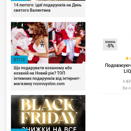
14 лютого: ідеї подарунків на День
святого Валентина
ЗНИЖКА
-5%
07/12
Подовжуюча
Що подарувати коханому або
LI
коханій на Новий рік? ТОП
інтимних подарунків від інтернет-
1 9
магазину rozovuyslon.com
Ви 