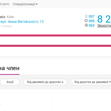
Статті
Спецпропозиції
8 
097
віз:
Київ
095
, вул. Івана Виговського, 13
063
Зворотн
о Сирець
на член
Акції
Від дешевих до дорогих
Від дорогих до дешевих