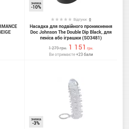
ЗНИЖКА
-10%
Відгуки:
0
ORMANCE
Насадка для подвійного проникнення
BEIGE
Doc Johnson The Double Dip Black, для
пеніса або іграшки (SO3481)
1 151
1 279
грн.
грн.
Ви отримаєте
+
23
бали
ЗНИЖКА
-3%