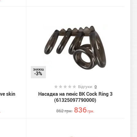
ЗНИЖКА
-3%
Відгуки:
0
ve skin
Насадка на пеніс BK Cock Ring 3
(61325097790000)
836
862
грн.
.
грн.