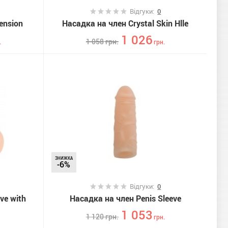
Відгуки:
0
ension
Насадка на член Crystal Skin Hlle
1 026
1 058
грн.
.
грн.
ЗНИЖКА
-6%
Відгуки:
0
ve with
Насадка на член Penis Sleeve
1 053
1 120
грн.
грн.
.