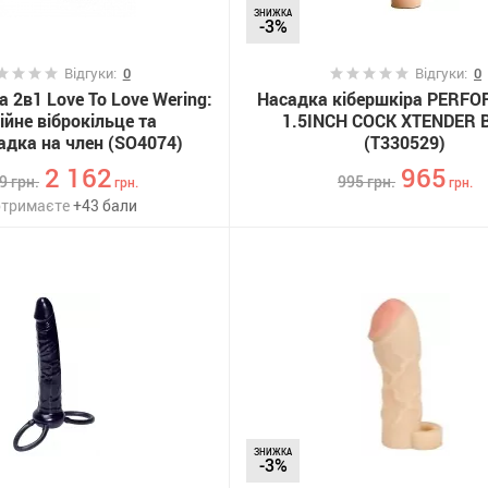
ЗНИЖКА
-3%
Відгуки:
0
Відгуки:
0
 2в1 Love To Love Wering:
Насадка кібершкіра PERF
ійне віброкільце та
1.5INCH COCK XTENDER 
адка на член (SO4074)
(T330529)
2 162
965
29
грн.
995
грн.
грн.
грн.
отримаєте
+
43
бали
ЗНИЖКА
-3%