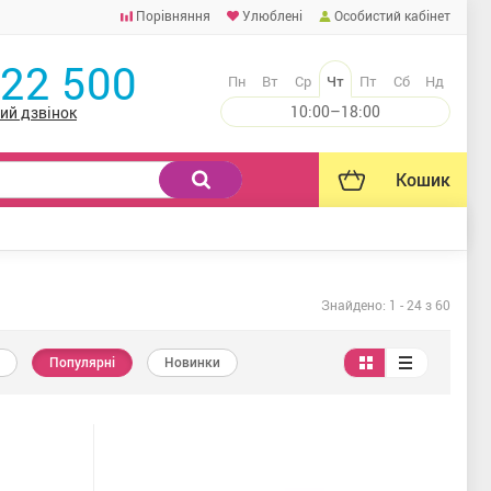
Порівняння
Улюблені
Особистий кабінет
222 500
Пн
Вт
Ср
Чт
Пт
Сб
Нд
10:00–18:00
ий дзвінок
Кошик
Знайдено:
1
-
24
з 60
Популярні
Новинки