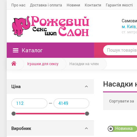
Про нас
Доставка і оплата
Новини
Контакти
Гарантія якості
Самови
м. Київ
ст. метр
Каталог
Іграшки для сексу
Насадки на член
Насадки 
Ціна
Сортувати за
Виробник
Новинка