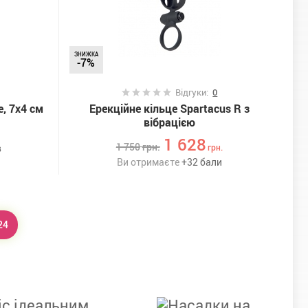
ЗНИЖКА
-7%
Відгуки:
0
e, 7х4 см
Ерекційне кільце Spartacus R з
вібрацією
1 628
1 750
грн.
в
грн.
Ви отримаєте
+
32
бали
24
іс ідеальним.