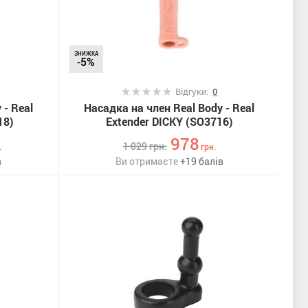
ЗНИЖКА
-5%
Відгуки:
0
 - Real
Насадка на член Real Body - Real
18)
Extender DICKY (SO3716)
978
1 029
грн.
.
грн.
в
Ви отримаєте
+
19
балів