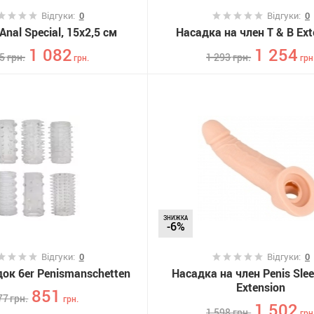
Відгуки:
0
Відгуки:
0
Anal Special, 15х2,5 см
Насадка на член T & B Ext
1 082
1 254
15
грн.
1 293
грн.
грн.
грн
ЗНИЖКА
-6%
Відгуки:
0
Відгуки:
0
док 6er Penismanschetten
Насадка на член Penis Slee
Extension
851
77
грн.
грн.
1 502
1 598
грн.
грн