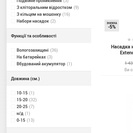
Подвійне проникнення
(3)
З кліторальним відростком
(9)
З кільцем на мошонку
(16)
Набори насадок
(2)
ЗНИЖКА
-5%
Функції та особливості
Насадка н
Вологозахищені
(36)
Exten
На батарейках
(3)
1 4
Вбудований акумулятор
(1)
Ви 
Довжина (см.)
10-15
(1)
15-20
(32)
20-25
(7)
н/д
(1)
0-15
(13)