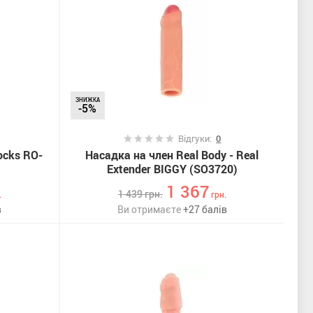
ЗНИЖКА
-5%
Відгуки:
0
ocks RO-
Насадка на член Real Body - Real
Extender BIGGY (SO3720)
1 367
1 439
грн.
.
грн.
в
Ви отримаєте
+
27
балів