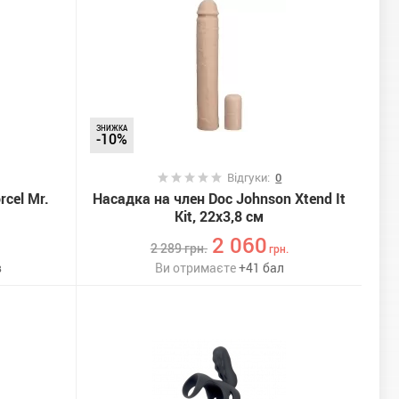
ЗНИЖКА
-10%
Відгуки:
0
cel Mr.
Насадка на член Doc Johnson Xtend It
Kit, 22х3,8 см
2 060
2 289
грн.
грн.
в
Ви отримаєте
+
41
бал