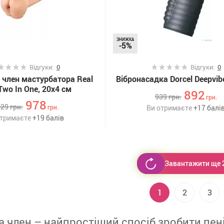
ЗНИЖКА
-5%
Відгуки:
0
Відгуки:
0
 член мастурбатора Real
Вібронасадка Dorcel Deepvib
Two In One, 20х4 см
892
939
грн.
грн.
978
029
грн.
грн.
Ви отримаєте
+
17
балі
отримаєте
+
19
балів
Завантажити ще 
1
2
3
а член – найпростіший спосіб зробити пен