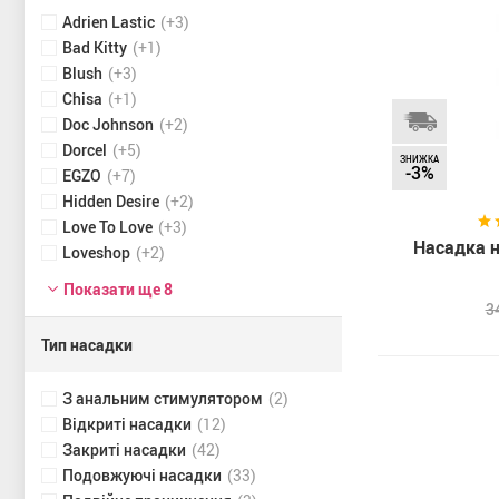
Adrien Lastic
(+3)
Bad Kitty
(+1)
Blush
(+3)
Chisa
(+1)
Doc Johnson
(+2)
Dorcel
(+5)
ЗНИЖКА
-3%
EGZO
(+7)
Hidden Desire
(+2)
Love To Love
(+3)
Насадка на
Loveshop
(+2)
Показати ще 8
3
Тип насадки
З анальним стимулятором
(2)
Відкриті насадки
(12)
Закриті насадки
(42)
Подовжуючі насадки
(33)