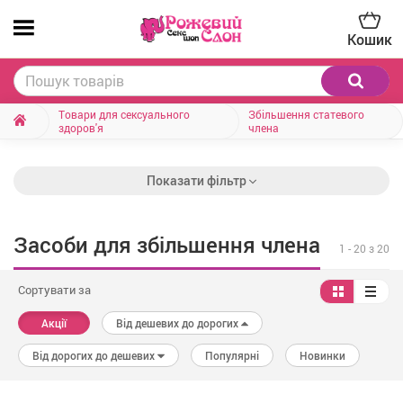
Кошик
Товари для сексуального
Збільшення статевого
здоров'я
члена
Показати фільтр
Засоби для збільшення члена
1
-
20
з 20
Сортувати за
Акції
Від дешевих до дорогих
Від дорогих до дешевих
Популярні
Новинки