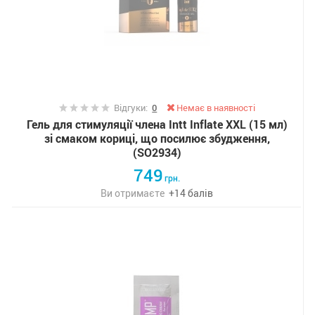
Відгуки:
0
Немає в наявності
Гель для стимуляції члена Intt Inflate XXL (15 мл)
зі смаком кориці, що посилює збудження,
(SO2934)
749
грн.
Ви отримаєте
+
14
балів