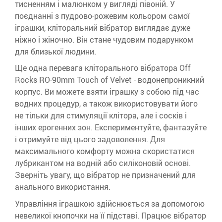
тисненням і малюнком у вигляді півоній. У
поєднанні з пудрово-рожевим кольором самої
іграшки, кліторальний вібратор виглядає дуже
ніжно і жіночно. Він стане чудовим подарунком
для близької людини.
Ще одна перевага кліторального вібратора Off
Rocks RO-90mm Touch of Velvet - водонепроникний
корпус. Ви можете взяти іграшку з собою під час
водних процедур, а також використовувати його
не тільки для стимуляції клітора, але і сосків і
інших ерогенних зон. Експериментуйте, фантазуйте
і отримуйте від цього задоволення. Для
максимального комфорту можна скористатися
лубрикантом на водній або силіконовій основі.
Зверніть увагу, що вібратор не призначений для
анального використання.
Управління іграшкою здійснюється за допомогою
невеликої кнопочки на її підставі. Працює вібратор