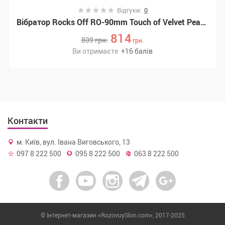
Відгуки:
0
Вібратор Rocks Off RO-90mm Touch of Velvet Peacock Petals
814
839
грн.
грн.
Ви отримаєте
+
16
балів
Контакти
м. Київ, вул. Івана Виговського, 13
097 8 222 500
095 8 222 500
063 8 222 500
© Інтернет-магазин «RozovuySlon.com», 2017-2025