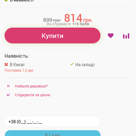
814
839
грн.
грн.
Ви отримаєте
+
16
балів
Купити
Наявність:
В Києві
На складі
Поставка 1-2 дні
Найшли дешевше?
Слідкувати за ціною