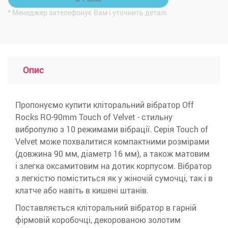
* Менеджер зателефонує Вам і уточнить деталі.
Опис
Пропонуємо купити кліторальний вібратор Off
Rocks RO-90mm Touch of Velvet - стильну
вибропулю з 10 режимами вібрації. Серія Touch of
Velvet може похвалитися компактними розмірами
(довжина 90 мм, діаметр 16 мм), а також матовим
і злегка оксамитовим на дотик корпусом. Вібратор
з легкістю поміститься як у жіночій сумочці, так і в
клатче або навіть в кишені штанів.
Поставляється кліторальний вібратор в гарній
фірмовій коробочці, декорованою золотим