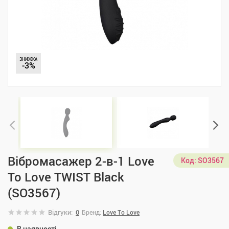
ЗНИЖКА
-3%
Вібромасажер 2-в-1 Love
Код:
SO3567
To Love TWIST Black
(SO3567)
Відгуки:
0
Бренд:
Love To Love
В наявності