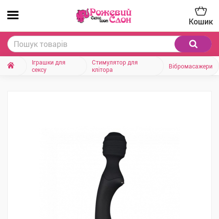
Кошик
Іграшки для
Стимулятор для
Вібромасажери
сексу
клітора