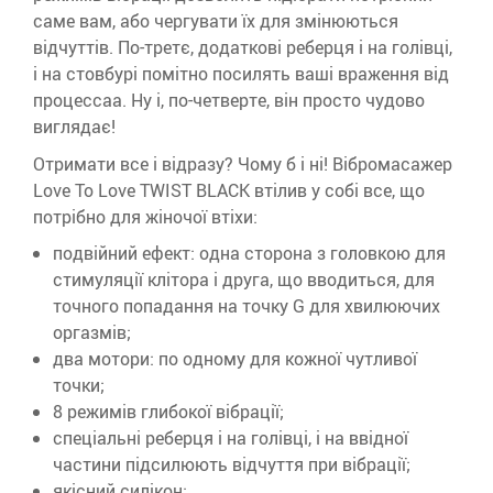
саме вам, або чергувати їх для змінюються
відчуттів. По-третє, додаткові реберця і на голівці,
і на стовбурі помітно посилять ваші враження від
процессаа. Ну і, по-четверте, він просто чудово
виглядає!
Отримати все і відразу? Чому б і ні! Вібромасажер
Love To Love TWIST BLACK втілив у собі все, що
потрібно для жіночої втіхи:
подвійний ефект: одна сторона з головкою для
стимуляції клітора і друга, що вводиться, для
точного попадання на точку G для хвилюючих
оргазмів;
два мотори: по одному для кожної чутливої
точки;
8 режимів глибокої вібрації;
спеціальні реберця і на голівці, і на ввідної
частини підсилюють відчуття при вібрації;
якісний силікон;