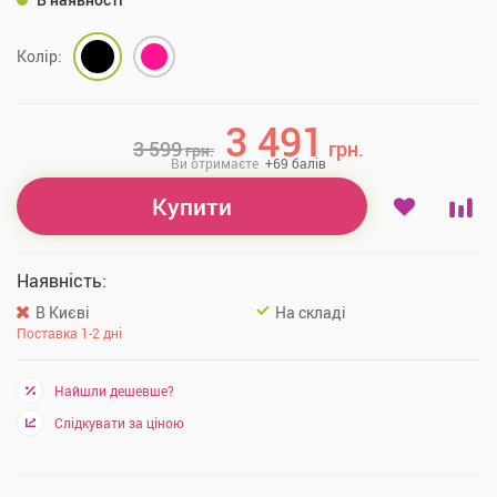
Колір:
3 491
3 599
грн.
грн.
Ви отримаєте
+
69
балів
Купити
Наявність:
В Києві
На складі
Поставка 1-2 дні
Найшли дешевше?
Слідкувати за ціною