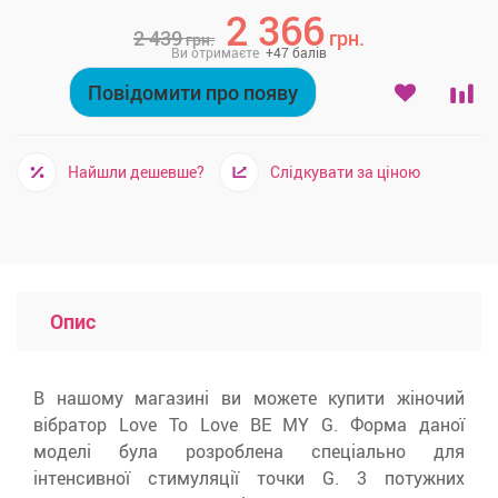
2 366
2 439
грн.
грн.
Ви отримаєте
+
47
балів
Повідомити про появу
Найшли дешевше?
Слідкувати за ціною
Опис
В нашому магазині ви можете купити жіночий
вібратор Love To Love BE MY G. Форма даної
моделі була розроблена спеціально для
інтенсивної стимуляції точки G. 3 потужних