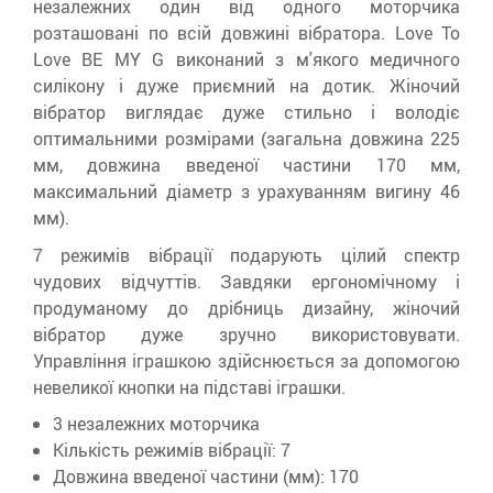
незалежних один від одного моторчика
розташовані по всій довжині вібратора. Love To
Love BE MY G виконаний з м'якого медичного
силікону і дуже приємний на дотик. Жіночий
вібратор виглядає дуже стильно і володіє
оптимальними розмірами (загальна довжина 225
мм, довжина введеної частини 170 мм,
максимальний діаметр з урахуванням вигину 46
мм).
7 режимів вібрації подарують цілий спектр
чудових відчуттів. Завдяки ергономічному і
продуманому до дрібниць дизайну, жіночий
вібратор дуже зручно використовувати.
Управління іграшкою здійснюється за допомогою
невеликої кнопки на підставі іграшки.
3 незалежних моторчика
Кількість режимів вібрації: 7
Довжина введеної частини (мм): 170