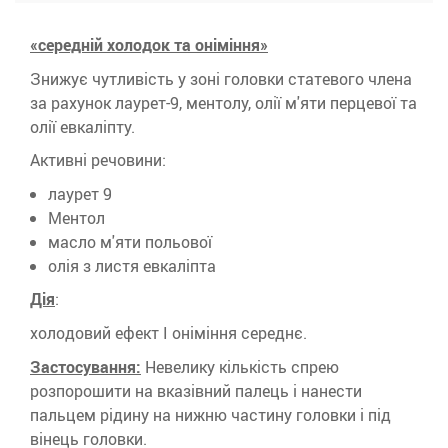
«середній холодок та оніміння»
Знижує чутливість у зоні головки статевого члена
за рахунок лаурет-9, ментолу, олії м'яти перцевої та
олії евкаліпту.
Активні речовини:
лаурет 9
Ментол
масло м'яти польової
олія з листя евкаліпта
Дія
:
холодовий ефект І оніміння середнє.
Застосування:
Невелику кількість спрею
розпорошити на вказівний палець і нанести
пальцем рідину на нижню частину головки і під
вінець головки.