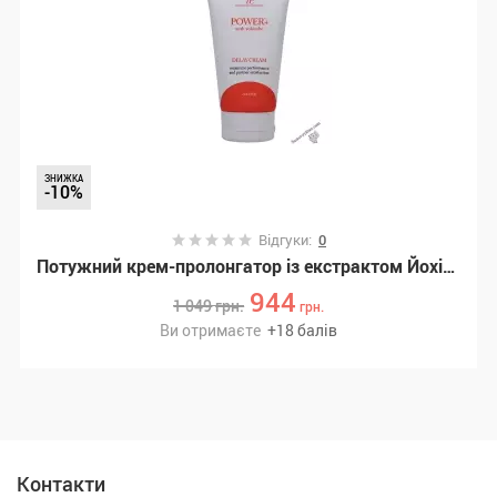
ЗНИЖКА
-10%
Відгуки:
0
Потужний крем-пролонгатор із екстрактом Йохімбе Doc Johnson Power+ with Yohimbe Delay Cream (56 грам) (SO4541)
944
1 049
грн.
грн.
Ви отримаєте
+
18
балів
Контакти