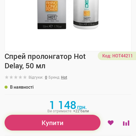
Спрей пролонгатор Hot
Код:
HOT44211
Delay, 50 мл
Відгуки:
0
Бренд:
Hot
В наявності
1 148
грн.
Ви отримаєте
+
22
бали
Купити