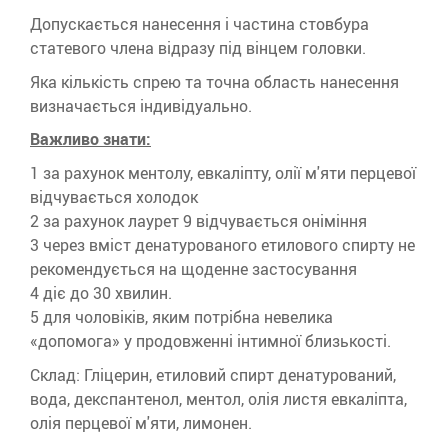
Допускається нанесення і частина стовбура
статевого члена відразу під вінцем головки.
Яка кількість спрею та точна область нанесення
визначається індивідуально.
Важливо знати:
за рахунок ментолу, евкаліпту, олії м'яти перцевої
відчувається холодок
за рахунок лаурет 9 відчувається оніміння
через вміст денатурованого етилового спирту не
рекомендується на щоденне застосування
діє до 30 хвилин.
для чоловіків, яким потрібна невелика
«допомога» у продовженні інтимної близькості.
Склад: Гліцерин, етиловий спирт денатурований,
вода, декспантенол, ментол, олія листя евкаліпта,
олія перцевої м'яти, лимонен.