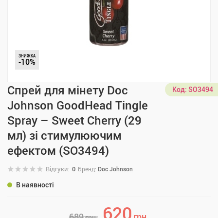
ЗНИЖКА
-10%
Спрей для мінету Doc
Код:
SO3494
Johnson GoodHead Tingle
Spray – Sweet Cherry (29
мл) зі стимулюючим
ефектом (SO3494)
Відгуки:
0
Бренд:
Doc Johnson
В наявності
620
689
грн.
грн.