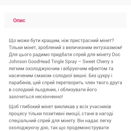
Опис
Що може бути кращим, ніж пристрасний мінет?
Тільки мінет, зроблений з величезним ентузіазмом!
Для цього радимо придбати спрей для мінету Doc
Johnson GoodHead Tingle Spray – Sweet Cherry з
легким охолоджуючим і вібруючим ефектом та
насиченим смаком солодкої вишні. Без цукру і
парабенів, цей спрей перетворить член твого друга
в солодкий льодяник, і облизувати його
захочеться нескінченно!
Щоб глибокий мінет викликав у всіх учасників
процесу тільки позитивні емоції, стане в нагоді
спеціальний спрей для мінету. Він надає легку
охолоджуючу дію, так що продемонструвати