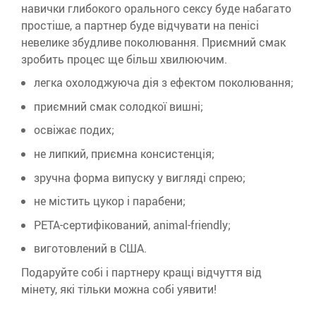
навички глибокого орального сексу буде набагато
простіше, а партнер буде відчувати на пенісі
невелике збудливе поколювання. Приємний смак
зробить процес ще більш хвилюючим.
легка охолоджуюча дія з ефектом поколювання;
приємний смак солодкої вишні;
освіжає подих;
не липкий, приємна консистенція;
зручна форма випуску у вигляді спрею;
не містить цукор і парабени;
PETA-сертифікований, animal-friendly;
виготовлений в США.
Подаруйте собі і партнеру кращі відчуття від
мінету, які тільки можна собі уявити!