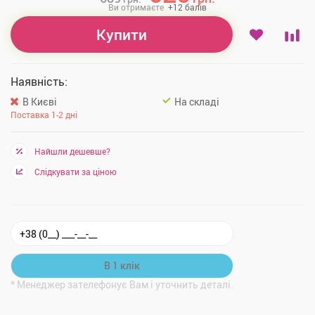
Ви отримаєте
+
12
балів
Купити
Наявність:
В Києві
На складі
Поставка 1-2 дні
Найшли дешевше?
Слідкувати за ціною
* Менеджер зателефонує Вам і уточнить деталі.