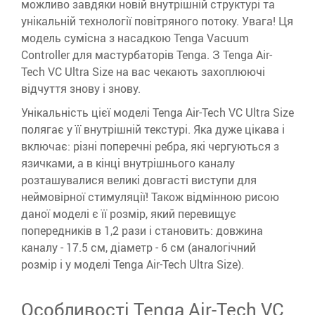
можливо завдяки новій внутрішній структурі та
унікальній технології повітряного потоку.
Увага!
Ця
модель сумісна з насадкою Tenga Vacuum
Controller для мастурбаторів Tenga.
З Tenga Air-
Tech VC Ultra Size на вас чекають захоплюючі
відчуття знову і знову.
Унікальність цієї моделі Tenga Air-Tech VC Ultra Size
полягає у її внутрішній текстурі.
Яка дуже цікава і
включає: різні поперечні ребра, які чергуються з
язичками, а в кінці внутрішнього каналу
розташувалися великі довгасті виступи для
неймовірної стимуляції!
Також відмінною рисою
даної моделі є її розмір, який перевищує
попередників в 1,2 рази і становить: довжина
каналу - 17.5 см, діаметр - 6 см (аналогічний
розмір і у моделі Tenga Air-Tech Ultra Size).
Особливості Tenga Air-Tech VC