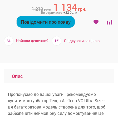
1 134
1 219
грн.
грн.
Ви отримаєте
+
22
бали
Повідомити про появу
Найшли дешевше?
Слідкувати за ціною
Опис
Пропонуємо до вашої уваги і рекомендуємо
купити мастурбатор Tenga Air-Tech VC Ultra Size -
ця багаторазова модель створена для того, щоб
забезпечити неймовірну силу всмоктування!
Це