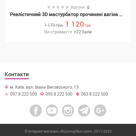
Відгуки:
0
Реалістичний 3D мастурбатор прочинені вагіна Real Body - The Hottie (SO4447)
1 120
1 179
грн.
грн.
Ви отримаєте
+
22
бали
Контакти
м. Київ, вул. Івана Виговського, 13
097 8 222 500
095 8 222 500
063 8 222 500
© Інтернет-магазин «RozovuySlon.com», 2017-2025