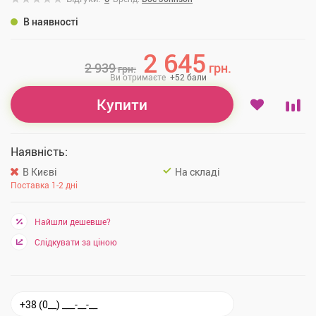
В наявності
2 645
2 939
грн.
грн.
Ви отримаєте
+
52
бали
Купити
Наявність:
В Києві
На складі
Поставка 1-2 дні
Найшли дешевше?
Слідкувати за ціною