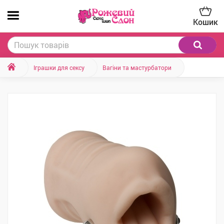
Кошик
Іграшки для сексу
Вагіни та мастурбатори