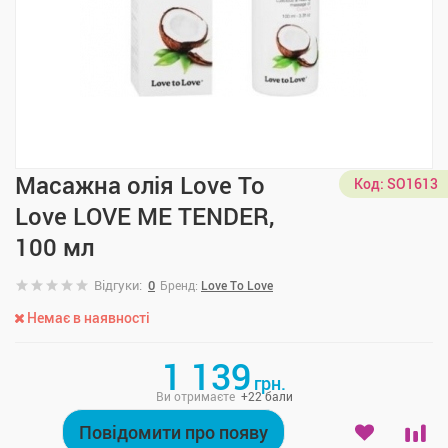
Масажна олія Love To
Код:
SO1613
Love LOVE ME TENDER,
100 мл
Відгуки:
0
Бренд:
Love To Love
Немає в наявності
1 139
грн.
Ви отримаєте
+
22
бали
Повідомити про появу