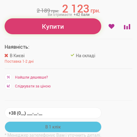
2 123
2 189
грн.
грн.
Ви отримаєте
+
42
бали
Купити
Наявність:
В Києві
На складі
Поставка 1-2 дні
Найшли дешевше?
Слідкувати за ціною
* Менеджер зателефонує Вам і уточнить деталі.