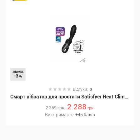
ЗНИЖКА
-3%
Відгуки:
0
Смарт вібратор для простати Satisfyer Heat Climax, підігрів до 40° (SO6089)
2 288
2 359
грн.
грн.
Ви отримаєте
+
45
балів