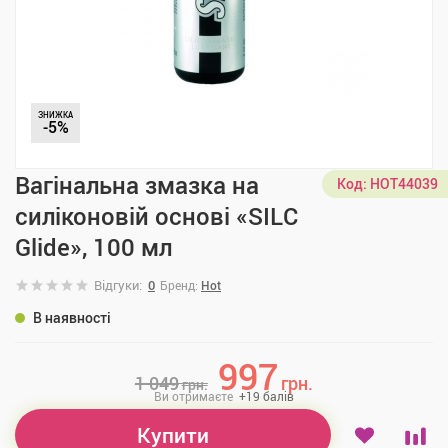
ЗНИЖКА
-5%
Вагінальна змазка на
Код:
HOT44039
силіконовій основі «SILC
Glide», 100 мл
Відгуки:
0
Бренд:
Hot
В наявності
997
1 049
грн.
грн.
Ви отримаєте
+
19
балів
Купити