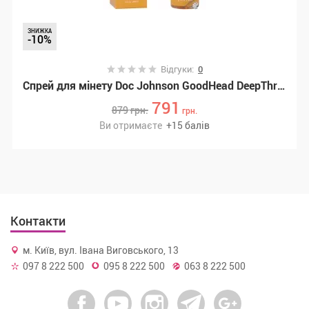
ЗНИЖКА
-10%
Відгуки:
0
Спрей для мінету Doc Johnson GoodHead DeepThroat Spray – Mango 59 мл для глибокого мінету, (SX3465)
791
879
грн.
грн.
Ви отримаєте
+
15
балів
Контакти
м. Київ, вул. Івана Виговського, 13
097 8 222 500
095 8 222 500
063 8 222 500