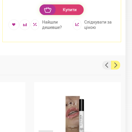
Купити
Найшли
Слідкувати за
дешевше?
ціною