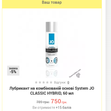
Ваш товар
ЗНИЖКА
-5%
Відгуки:
0
Лубрикант на комбінованій основі System JO
CLASSIC HYBRID, 60 мл
750
789
грн.
грн.
Ви отримаєте
+
15
балів