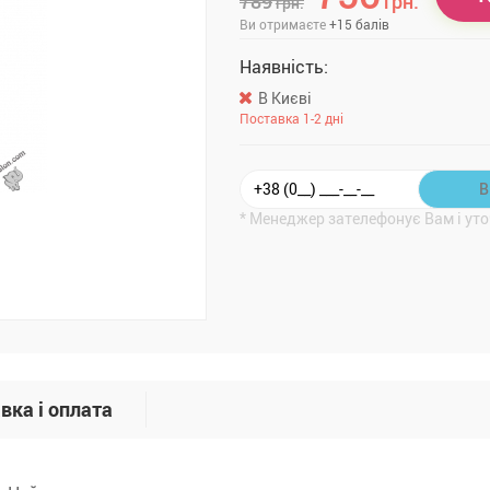
789
грн.
грн.
Ви отримаєте
+
15
балів
Наявність:
В Києві
Поставка 1-2 дні
* Менеджер зателефонує Вам і уто
вка і оплата