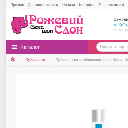
Про нас
Доставка і оплата
Новини
Контакти
Гарантія якості
Самови
м. Київ
ст. метр
Каталог
Лубриканти
Лубрикант на комбінованій основі System J