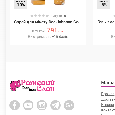
ЗНИЖКА
ЗНИЖКА
-10%
-5%
Відгуки:
0
Спрей для мінету Doc Johnson GoodHead DeepThroat Spray – Mango 59 мл для глибокого мінету, (SX3465)
791
879
грн.
грн.
Ви отримаєте
+
15
балів
Ви
Магаз
Про нас
Доставк
Новини
Контак