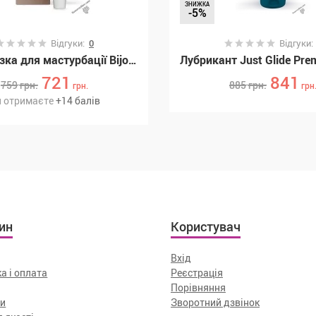
ЗНИЖКА
-5%
Відгуки:
0
Відгуки
Гель-змазка для мастурбації Bijoux Indiscrets SLOW SEX - Finger play gel (SO5901)
721
841
759
грн.
885
грн.
грн.
грн
 отримаєте
+
14
балів
ин
Користувач
Вхід
а і оплата
Реєстрація
Порівняння
ти
Зворотний дзвінок