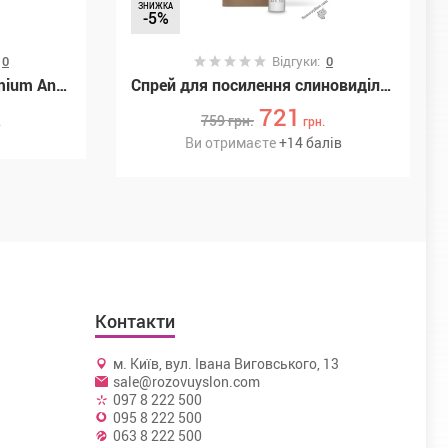
ЗНИЖКА
-5%
:
0
Відгуки:
0
Лубрикант Just Glide Premium Anal, 200 мл (71326257010000)
Спрей для посилення слиновиділення Bijoux Indiscrets SLOW SEX - Mouthwatering spray (SO5908)
721
759
грн.
.
грн.
Ви отримаєте
+
14
балів
Контакти
м. Київ, вул. Івана Виговського, 13
sale@rozovuyslon.com
097 8 222 500
095 8 222 500
063 8 222 500