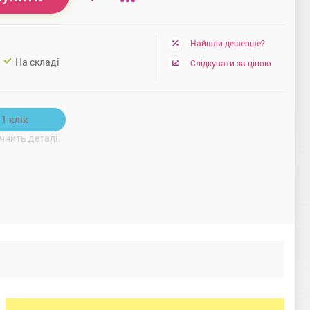
Найшли дешевше?
На складі
Слідкувати за ціною
чнить деталі.