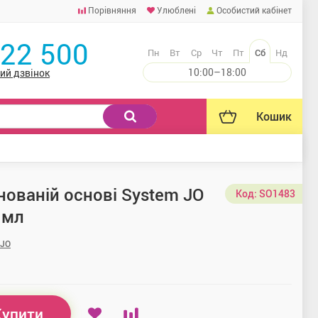
Порівняння
Улюблені
Особистий кабінет
222 500
Пн
Вт
Ср
Чт
Пт
Сб
Нд
10:00–18:00
ий дзвінок
Кошик
нованій основі System JO
Код:
SO1483
 мл
 JO
Купити