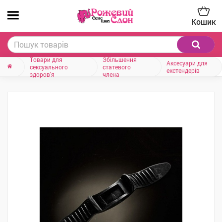
Кошик
Товари для
Збільшення
Аксесуари для
сексуального
статевого
екстендерів
здоров'я
члена