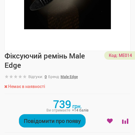
Фіксуючий ремінь Male
Код:
ME014
Edge
Відгуки:
0
Бренд:
Male Edge
Немає в наявності
739
грн.
Ви отримаєте
+
14
балів
Повідомити про появу