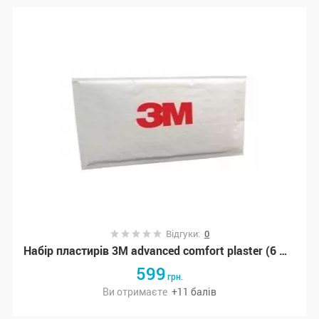
Відгуки:
0
Набір пластирів 3M advanced comfort plaster (6 шт), підвищений комфорт
599
грн.
Ви отримаєте
+
11
балів