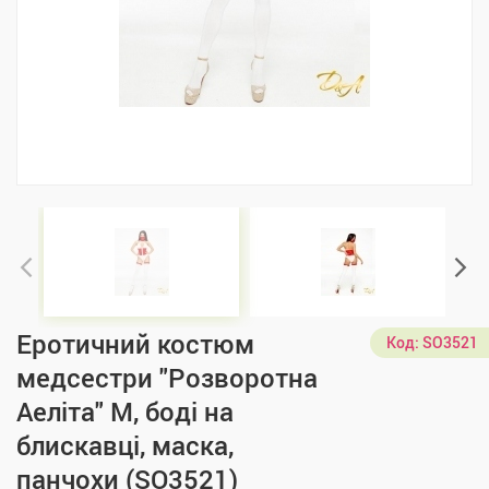
Еротичний костюм
Код:
SO3521
медсестри "Розворотна
Аеліта" M, боді на
блискавці, маска,
панчохи (SO3521)