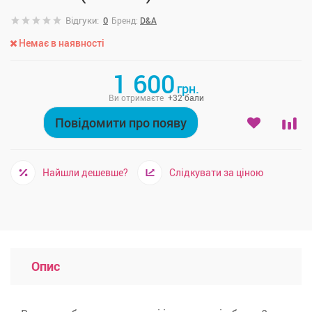
Відгуки:
0
Бренд:
D&A
Немає в наявності
1 600
грн.
Ви отримаєте
+
32
бали
Повідомити про появу
Найшли дешевше?
Слідкувати за ціною
Опис