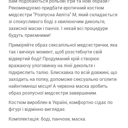
Вам подобаються рольові ігри та нові образи?
Рекомендуємо придбати еротичний костюм
медсестри "Розпусна Аеліта" М, який складається
зі спокусливого боді з хвилюючим декольте,
захисної маски і панчіх. І нехай всі процедури
будуть приємними!
Приміряйте образ сексапільної медсестрички, яка
так і вичікує момент, щоб розстебнути свій
відвертий боді! Продуманий крій створює
вражаючу улоговинку на лінії декольте і
підкреслить талію. Блискавка по всій довжині, що
заходить на попку, допоможе сексуально оголити
найінтимніші місця! А червона маска зробить
образ розпусної медсестри завершеним.
Костюм вироблен в Україні, комфортно сідає по
фігурі і відмінно виглядає.
Комплектація: боді, панчохи, маска.