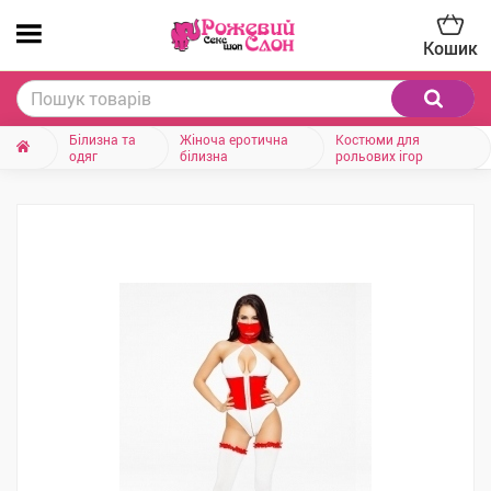
Кошик
Білизна та
Жіноча еротична
Костюми для
одяг
білизна
рольових ігор