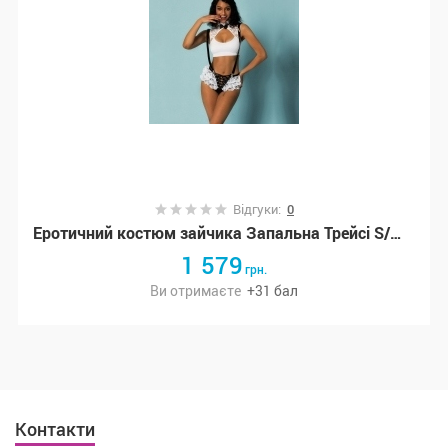
Відгуки:
0
Еротичний костюм зайчика Запальна Трейсі S/M (SO3703)
1 579
грн.
Ви отримаєте
+
31
бал
Контакти