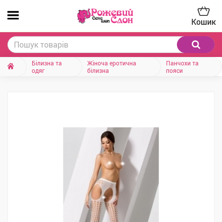
Кошик
Білизна та
Жіноча еротична
Панчохи та
одяг
білизна
пояси