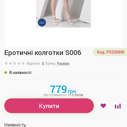
Еротичні колготки S006
Код:
PSS006W
Відгуки:
0
Бренд:
Passion
В наявності
779
грн.
Ви отримаєте
+
15
балів
Купити
Наявність: