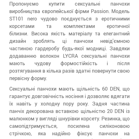
Пропонуємо купити сексуальні панчохи
виробництва європейської фірми Passion.
Модель
ST101 nero чудово поєднується з еротичними
корсетами та комплектами еротичної
білизни.
Висока якість матеріалу та елегантний
дизайн зроблять ці панчохи невід'ємною
частиною гардеробу будь-якої модниці.
Завдяки
додаванню волокон LYCRA сексуальні панчохи
мають чудову формостійкість і після
розтягування в кілька разів здатні повернути свою
первісну форму.
Сексуальні панчохи мають щільність 60 DEN, що
гарантує довговічність носіння і дозволяє вдягати
їх навіть у холодну пору року.
Задня частина
панчіх декорована вставкою щільністю 20 DEN із
малюнком у вигляді шнурівки корсету.
Резинка, що
самопідтримується, посилена силіконовою
стрічкою, яка надійно фіксує панчохи на