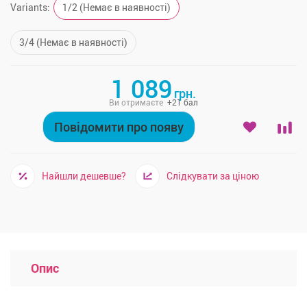
Variants:
1/2
(Немає в наявності)
3/4
(Немає в наявності)
1 089
грн.
Ви отримаєте
+
21
бал
Повідомити про появу
Найшли дешевше?
Слідкувати за ціною
Опис