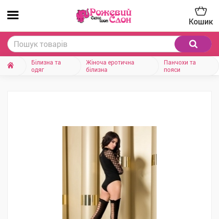
Кошик
Білизна та
Жіноча еротична
Панчохи та
одяг
білизна
пояси