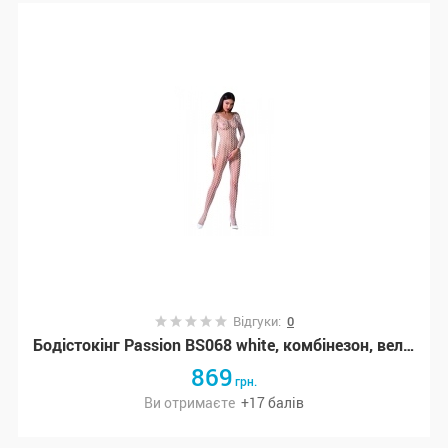
Відгуки:
0
Бодістокінг Passion BS068 white, комбінезон, велика сітка, довгий рукав (PBS068W)
869
грн.
Ви отримаєте
+
17
балів