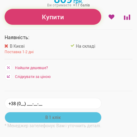
грн.
Ви отримаєте
+
17
балів
Купити
Наявність:
В Києві
На складі
Поставка 1-2 дні
Найшли дешевше?
Слідкувати за ціною
* Менеджер зателефонує Вам і уточнить деталі.