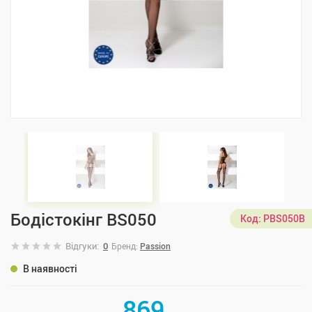
Бодістокінг BS050
Код:
PBS050B
Відгуки:
0
Бренд:
Passion
В наявності
869