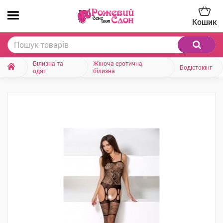
Кошик
Білизна та
Жіноча еротична
Бодістокінг
одяг
білизна