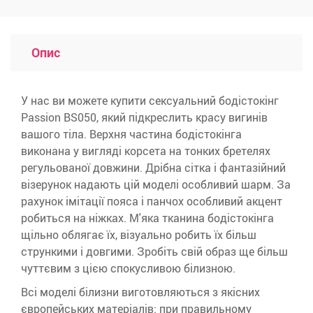
Опис
У нас ви можете купити сексуальний бодістокінг
Passion BS050, який підкреслить красу вигинів
вашого тіла. Верхня частина бодістокінга
виконана у вигляді корсета на тонких бретелях
регульованої довжини. Дрібна сітка і фантазійний
візерунок надають цій моделі особливий шарм. За
рахунок імітації пояса і панчох особливий акцент
робиться на ніжках. М'яка тканина бодістокінга
щільно облягає їх, візуально робить їх більш
стрункими і довгими. Зробіть свій образ ще більш
чуттєвим з цією спокусливою білизною.
Всі моделі білизни виготовляються з якісних
європейських матеріалів: при правильному