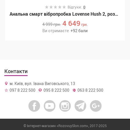
Відгуки:
0
Анальна смарт вібропробка Lovense Hush 2, розмір S (SO6350)
4 649
4 999
грн.
грн.
Ви отримаєте
+
92
бали
Контакти
м. Київ, вул. Івана Виговського, 13
097 8 222 500
095 8 222 500
063 8 222 500
© Інтернет-магазин «RozovuySlon.com», 2017-2025