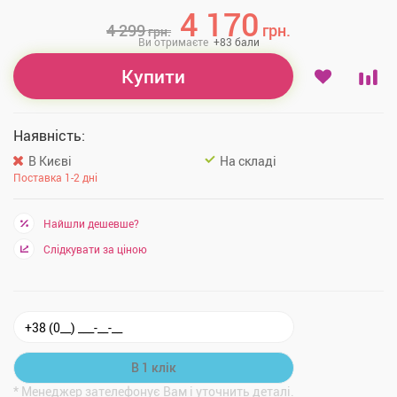
4 170
4 299
грн.
грн.
Ви отримаєте
+
83
бали
Купити
Наявність:
В Києві
На складі
Поставка 1-2 дні
Найшли дешевше?
Слідкувати за ціною
* Менеджер зателефонує Вам і уточнить деталі.