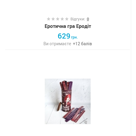
Відгуки:
0
Еротична гра Еродіт
629
грн.
Ви отримаєте
+
12
балів