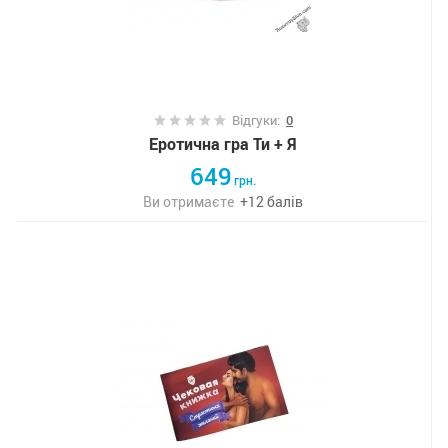
Відгуки:
0
Еротична гра Ти + Я
649
грн.
Ви отримаєте
+
12
балів