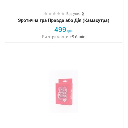
Відгуки:
0
Эротична гра Правда або Дія (Камасутра)
499
грн.
Ви отримаєте
+
9
балів