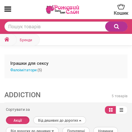
Кошик
Бренди
Іграшки для сексу
Фалоімітатори
(5)
ADDICTION
5 товарів
Сортувати за
Акції
Від дешевих до дорогих
Від дорогих до дешевих
Популярні
Новинки